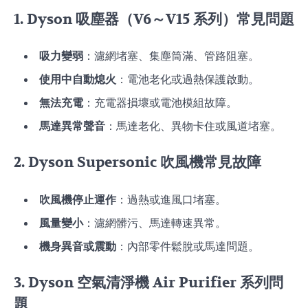
1. Dyson 吸塵器（V6～V15 系列）常見問題
吸力變弱
：濾網堵塞、集塵筒滿、管路阻塞。
使用中自動熄火
：電池老化或過熱保護啟動。
無法充電
：充電器損壞或電池模組故障。
馬達異常聲音
：馬達老化、異物卡住或風道堵塞。
2. Dyson Supersonic 吹風機常見故障
吹風機停止運作
：過熱或進風口堵塞。
風量變小
：濾網髒污、馬達轉速異常。
機身異音或震動
：內部零件鬆脫或馬達問題。
3. Dyson 空氣清淨機 Air Purifier 系列問
題