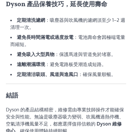
Dyson 產品保養技巧，延長使用壽命
定期清洗濾網
：吸塵器與吹風機的濾網須至少 1–2 週
清理一次。
避免長時間滿電或過度放電
：電池壽命會因極端電量
而縮短。
避免吸入大型異物
：保護馬達與管道免於堵塞。
遠離潮濕環境
：避免電路板受潮造成短路。
定期清洁吸頭、風道與進風口
：確保風量順暢。
結語
Dyson 的產品結構精密，維修需由專業技師操作才能確保
安全與性能。無論是吸塵器吸力變弱、吹風機過熱停機、
空氣清淨機風量不足，都應選擇值得信賴的
Dyson 維修
中心
，確保使用體驗持續順暢。