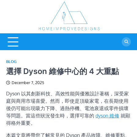
Skip
to
content
Home
Real Estate Blog
Improve
Designs
BLOG
選擇 Dyson 維修中心的 4 大重點
December 7, 2025
Dyson 以其創新科技、高效性能與優雅設計著稱，深受家
庭與商用市場喜愛。然而，即使是頂級家電，在長期使用
後仍可能出現吸力下降、過熱停機、電池衰退或零件損壞
等問題。當這些狀況發生時，選擇可靠的
dyson 維修
就顯
得格外重要。
本篇文章將帶您了解常見的 Dyson 產品故障、維修重點、