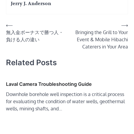
Jerry J. Anderson
Post
⟵
⟶
無入金ボーナスで勝つ人・
Bringing the Grill to Your
navigation
負ける人の違い
Event & Mobile Hibachi
Caterers in Your Area
Related Posts
Laval Camera Troubleshooting Guide
Downhole borehole well inspection is a critical process
for evaluating the condition of water wells, geothermal
wells, mining shafts, and…